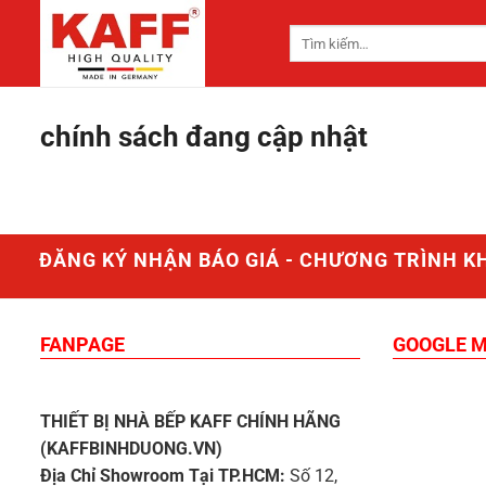
Chuyển
Tìm
đến
kiếm:
nội
dung
chính sách đang cập nhật
ĐĂNG KÝ NHẬN BÁO GIÁ - CHƯƠNG TRÌNH K
FANPAGE
GOOGLE 
THIẾT BỊ NHÀ BẾP KAFF CHÍNH HÃNG
(KAFFBINHDUONG.VN)
Địa Chỉ Showroom Tại TP.HCM:
Số 12,