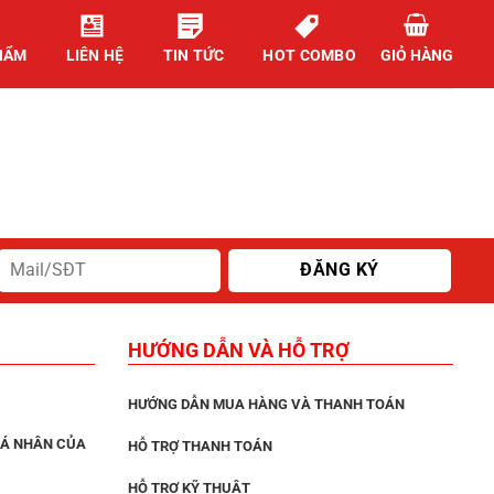
HẨM
LIÊN HỆ
TIN TỨC
HOT COMBO
GIỎ HÀNG
HƯỚNG DẪN VÀ HỖ TRỢ
HƯỚNG DẪN MUA HÀNG VÀ THANH TOÁN
CÁ NHÂN CỦA
HỖ TRỢ THANH TOÁN
HỖ TRỢ KỸ THUẬT