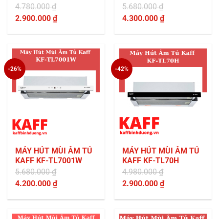
4.780.000
₫
5.680.000
₫
Giá
Giá
2.900.000
₫
4.300.000
₫
gốc
Giá
gốc
Giá
là:
hiện
là:
hiện
4.780.000 ₫.
tại
5.680.000 ₫.
tại
là:
là:
-26%
-42%
2.900.000 ₫.
4.300.000 ₫.
MÁY HÚT MÙI ÂM TỦ
MÁY HÚT MÙI ÂM TỦ
KAFF KF-TL7001W
KAFF KF-TL70H
5.680.000
₫
4.980.000
₫
Giá
Giá
4.200.000
₫
2.900.000
₫
gốc
Giá
gốc
Giá
là:
hiện
là:
hiện
5.680.000 ₫.
tại
4.980.000 ₫.
tại