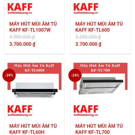
MÁY HÚT MÙI ÂM TỦ
MÁY HÚT MÙI ÂM TỦ
KAFF KF-TL1007W
KAFF KF-TL600
4.980.000
₫
5.380.000
₫
Giá
Giá
3.700.000
₫
3.700.000
₫
gốc
Giá
gốc
Giá
là:
hiện
là:
hiện
4.980.000 ₫.
tại
5.380.000 ₫.
tại
là:
là:
-39%
-24%
3.700.000 ₫.
3.700.000 ₫.
MÁY HÚT MÙI ÂM TỦ
MÁY HÚT MÙI ÂM TỦ
KAFF KF-TL60H
KAFF KF-TL700