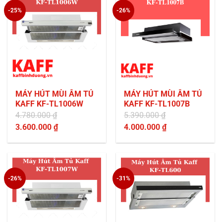
-25%
-26%
MÁY HÚT MÙI ÂM TỦ
MÁY HÚT MÙI ÂM TỦ
KAFF KF-TL1006W
KAFF KF-TL1007B
4.780.000
₫
5.390.000
₫
Giá
Giá
3.600.000
₫
4.000.000
₫
gốc
Giá
gốc
Giá
là:
hiện
là:
hiện
4.780.000 ₫.
tại
5.390.000 ₫.
tại
là:
là:
-26%
-31%
3.600.000 ₫.
4.000.000 ₫.