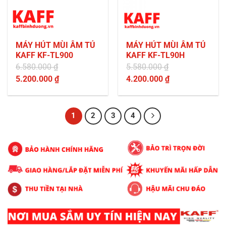
MÁY HÚT MÙI ÂM TỦ
MÁY HÚT MÙI ÂM TỦ
KAFF KF-TL900
KAFF KF-TL90H
6.580.000
₫
5.580.000
₫
Giá
Giá
5.200.000
₫
4.200.000
₫
gốc
Giá
gốc
Giá
là:
hiện
là:
hiện
6.580.000 ₫.
tại
5.580.000 ₫.
tại
1
2
3
4
là:
là:
5.200.000 ₫.
4.200.000 ₫.