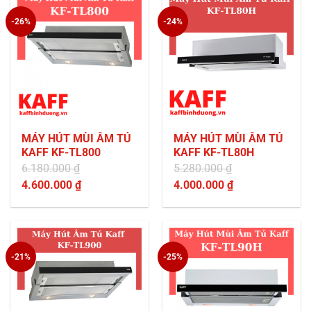
là:
là:
-26%
-24%
4.200.000 ₫.
2.900.000 ₫.
MÁY HÚT MÙI ÂM TỦ
MÁY HÚT MÙI ÂM TỦ
KAFF KF-TL800
KAFF KF-TL80H
6.180.000
₫
5.280.000
₫
Giá
Giá
4.600.000
₫
4.000.000
₫
gốc
Giá
gốc
Giá
là:
hiện
là:
hiện
6.180.000 ₫.
tại
5.280.000 ₫.
tại
là:
là:
-21%
-25%
4.600.000 ₫.
4.000.000 ₫.