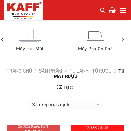
Chuyển
đến
nội
dung
Máy Hút Mùi
Máy Pha Cà Phê
TRANG CHỦ
/
SẢN PHẨM
/
TỦ LẠNH - TỦ RƯỢU
/
TỦ
MÁT RƯỢU
LỌC