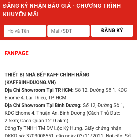
ĐĂNG KÝ NHẬN BÁO GIÁ - CHƯƠNG TRÌNH
KHUYẾN MÃI
FANPAGE
THIẾT BỊ NHÀ BẾP KAFF CHÍNH HÃNG
(KAFFBINHDUONG.VN)
Địa Chỉ Showroom Tại TP.HCM:
Số 12, Đường Số 1, KDC
Ehome 4, Lái Thiêu, TP. HCM
Địa Chỉ Showroom Tại Bình Dương:
Số 12, Đường Số 1,
KDC Ehome 4, Thuận An, Bình Dương (Cách Thủ Đức:
2.5km; Cách Quận 12: 0.5km)
Công Ty TNHH TM DV Lộc Kỳ Hưng. Giấy chứng nhận
ĐKKD số: 3703008551, cấp ngày 03/11/2021. Nơi cấp: Sở