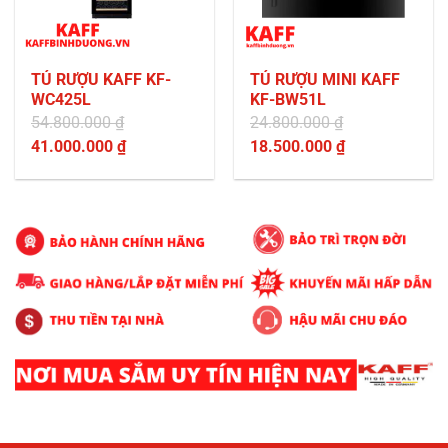
TỦ RƯỢU KAFF KF-
TỦ RƯỢU MINI KAFF
WC425L
KF-BW51L
54.800.000
₫
24.800.000
₫
Giá
Giá
41.000.000
₫
18.500.000
₫
gốc
Giá
gốc
Giá
là:
hiện
là:
hiện
54.800.000 ₫.
tại
24.800.000 ₫.
tại
là:
là:
41.000.000 ₫.
18.500.000 ₫.