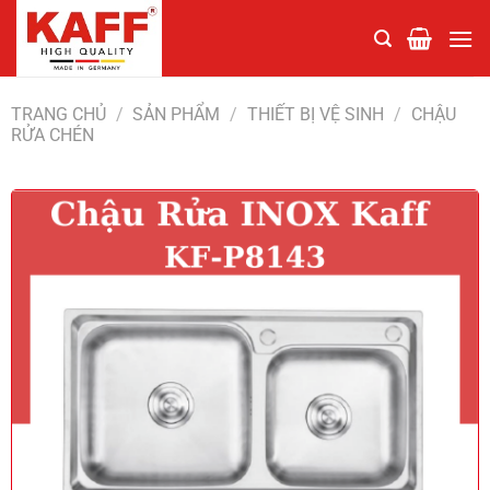
Chuyển
đến
nội
dung
TRANG CHỦ
/
SẢN PHẨM
/
THIẾT BỊ VỆ SINH
/
CHẬU
RỬA CHÉN