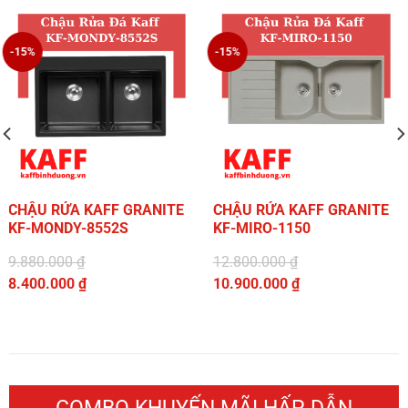
-15%
-15%
CHẬU RỬA KAFF GRANITE
CHẬU RỬA KAFF GRANITE
KF-MONDY-8552S
KF-MIRO-1150
9.880.000
₫
12.800.000
₫
Giá
Giá
8.400.000
₫
10.900.000
₫
gốc
Giá
gốc
Giá
là:
hiện
là:
hiện
9.880.000 ₫.
tại
12.800.000 ₫.
tại
là:
là:
8.400.000 ₫.
10.900.000 ₫.