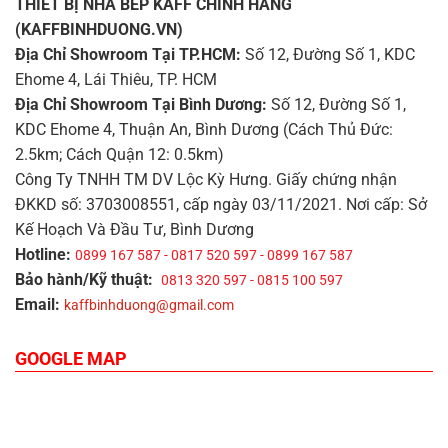
THIẾT BỊ NHÀ BẾP KAFF CHÍNH HÃNG
(KAFFBINHDUONG.VN)
Địa Chỉ Showroom Tại TP.HCM:
Số 12, Đường Số 1, KDC
Ehome 4, Lái Thiêu, TP. HCM
Địa Chỉ Showroom Tại Bình Dương:
Số 12, Đường Số 1,
KDC Ehome 4, Thuận An, Bình Dương (Cách Thủ Đức:
2.5km; Cách Quận 12: 0.5km)
Công Ty TNHH TM DV Lộc Kỳ Hưng. Giấy chứng nhận
ĐKKD số: 3703008551, cấp ngày 03/11/2021. Nơi cấp: Sở
Kế Hoạch Và Đầu Tư, Bình Dương
Hotline:
0899 167 587 - 0817 520 597 - 0899 167 587
Bảo hành/Kỹ thuật:
0813 320 597 - 0815 100 597
Email:
kaffbinhduong@gmail.com
GOOGLE MAP