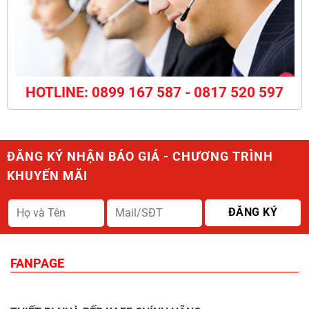
HOTLINE: 0899 167 587 - 0817 520 597
ĐĂNG KÝ NHẬN BÁO GIÁ - CHƯƠNG TRÌNH
KHUYẾN MÃI
FANPAGE