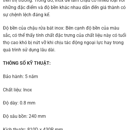
trên thị trường. Trong ­đó, inox ­để làm chậu có nhiều loại với
những đặc đ­iểm và ­độ bền khác nhau dẫn ­đến giá thành có
sự chệnh lệch đáng kể.
Độ bền của chậu rửa bát inox: Bên cạnh độ bền của màu
sắc, có thể thấy tính chất ­đặc trưng của chất liệu này có tuổi
thọ cao khó bị nứt vỡ khi chịu tác ­động ngoại lực hay trong
quá trình sử dụng lâu dài.
THÔNG SỐ KỸ THUẬT:
Bảo hành: 5 năm
Chất liệu: Inox
Độ dày: 0.8 mm
Độ sâu bồn: 240 mm
Kích thước: 810D x 430R mm