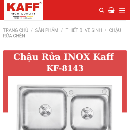
Chuyển
đến
nội
dung
TRANG CHỦ
/
SẢN PHẨM
/
THIẾT BỊ VỆ SINH
/
CHẬU
RỬA CHÉN