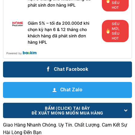
SIÊU
phát sinh đơn hàng HPL
HOT
Giảm 5% – tối đa 200.000đ khi
SIÊU
MỚI,
chọn kỳ hạn 6 & 12 tháng cho
SIÊU
khách hàng đã phát sinh đơn
HOT
hàng HPL
Powered by
Chat Facebook
Chat Zalo
BẤM (CLICK) TẠI ĐÂY
ĐỀ XUẤT MONG MUỐN MUA HÀNG
Giao Hàng Nhanh Chóng.
Uy Tín. Chất Lượng. Cam Kết Sự
Hài Lòng Đến Bạn