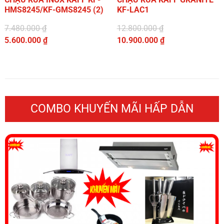
HMS8245/KF-GMS8245 (2)
KF-LAC1
7.480.000
₫
12.800.000
₫
Giá
Giá
5.600.000
₫
10.900.000
₫
gốc
Giá
gốc
Giá
là:
hiện
là:
hiện
7.480.000 ₫.
tại
12.800.000 ₫.
tại
là:
là:
5.600.000 ₫.
10.900.000 ₫.
COMBO KHUYẾN MÃI HẤP DẪN