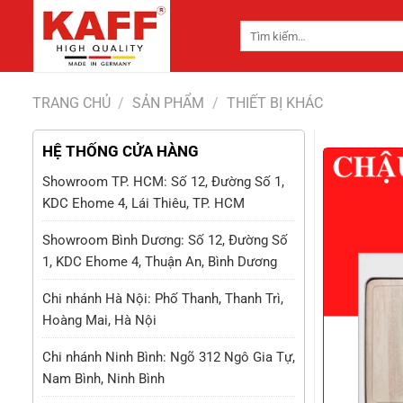
Chuyển
Tìm
đến
kiếm:
nội
dung
TRANG CHỦ
/
SẢN PHẨM
/
THIẾT BỊ KHÁC
HỆ THỐNG CỬA HÀNG
Showroom TP. HCM: Số 12, Đường Số 1,
KDC Ehome 4, Lái Thiêu, TP. HCM
Showroom Bình Dương: Số 12, Đường Số
1, KDC Ehome 4, Thuận An, Bình Dương
Chi nhánh Hà Nội: Phố Thanh, Thanh Trì,
Hoàng Mai, Hà Nội
Chi nhánh Ninh Bình: Ngõ 312 Ngô Gia Tự,
Nam Bình, Ninh Bình