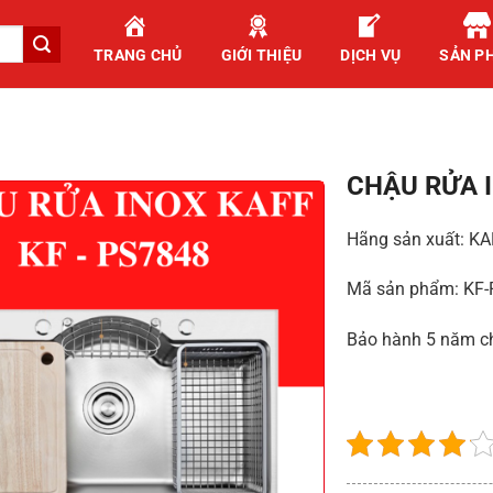
TRANG CHỦ
GIỚI THIỆU
DỊCH VỤ
SẢN P
CHẬU RỬA 
Hãng sản xuất: K
Mã sản phẩm: KF
Bảo hành 5 năm c