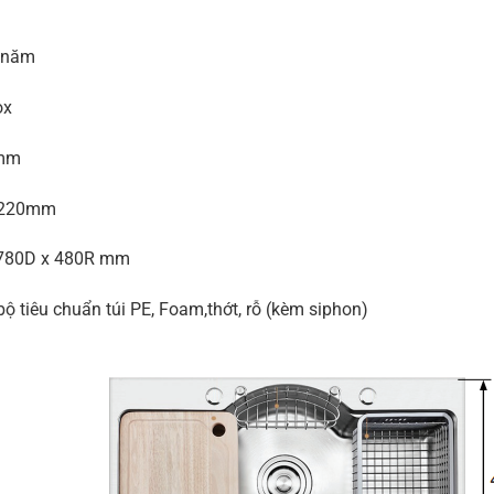
5 năm
ox
0mm
:220mm
 780D x 480R mm
bộ tiêu chuẩn túi PE, Foam,thớt, rỗ (kèm siphon)