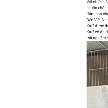
Với nhiều n
chuẩn chất l
đảm bảo chất
Đến Việt Nam
Kaff được đư
Kaff có đa d
trải nghiệm 