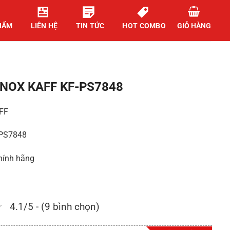
HẨM
LIÊN HỆ
TIN TỨC
HOT COMBO
GIỎ HÀNG
INOX KAFF KF-PS7848
AFF
-PS7848
hính hãng
4.1/5 - (9 bình chọn)