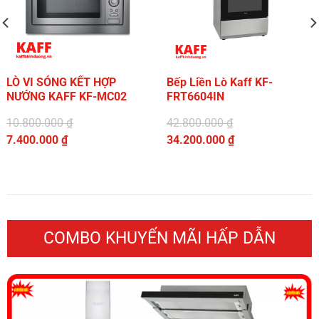
LÒ VI SÓNG KẾT HỢP
Bếp Liền Lò Kaff KF-
NƯỚNG KAFF KF-MC02
FRT6604IN
10.800.000
₫
42.800.000
₫
Giá
Giá
7.400.000
₫
34.200.000
₫
gốc
Giá
gốc
Giá
là:
hiện
là:
hiện
10.800.000 ₫.
tại
42.800.000 ₫.
tại
là:
là:
7.400.000 ₫.
34.200.000 ₫.
COMBO KHUYẾN MÃI HẤP DẪN