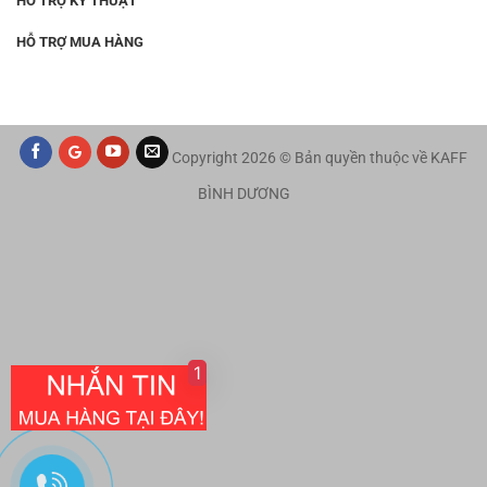
HỖ TRỢ KỸ THUẬT
HỖ TRỢ MUA HÀNG
Copyright 2026 © Bản quyền thuộc về KAFF
BÌNH DƯƠNG
1