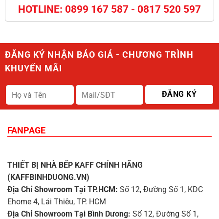
HOTLINE: 0899 167 587 - 0817 520 597
ĐĂNG KÝ NHẬN BÁO GIÁ - CHƯƠNG TRÌNH
KHUYẾN MÃI
FANPAGE
THIẾT BỊ NHÀ BẾP KAFF CHÍNH HÃNG
(KAFFBINHDUONG.VN)
Địa Chỉ Showroom Tại TP.HCM:
Số 12, Đường Số 1, KDC
Ehome 4, Lái Thiêu, TP. HCM
Địa Chỉ Showroom Tại Bình Dương:
Số 12, Đường Số 1,