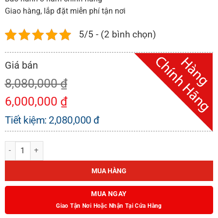
Giao hàng, lắp đặt miễn phí tận nơi
5/5 - (2 bình chọn)
8,080,000
₫
6,000,000
₫
Tiết kiệm:
2,080,000
đ
MÁY HÚT MÙI KÍNH CONG KAFF KF-GB902 số lượng
MUA HÀNG
MUA NGAY
Giao Tận Nơi Hoặc Nhận Tại Cửa Hàng