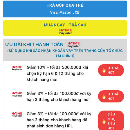
TRẢ GÓP QUA THẺ
Visa, Master, JCB
MUA NGAY - TRẢ SAU
ƯU ĐÃI KHI THANH TOÁN
(SỬ DỤNG KHI XÁC NHẬN KHOẢN VAY TRÊN TRANG CỦA TỔ CHỨC
TÀI CHÍNH)
Giảm 10% – tối đa 500.000đ khi
ƯU ĐÃI
HOT
chọn kỳ hạn 6 & 12 tháng cho
khách hàng mới
Giảm 3% – tối đa 100.000đ với kỳ
ƯU ĐÃI
HOT
hạn 3 tháng cho khách hàng mới
Giảm 3% – tối đa 100.000đ với kỳ
SIÊU
MỚI,
hạn 3 tháng cho khách hàng đã
SIÊU
phát sinh đơn hàng HPL
HOT