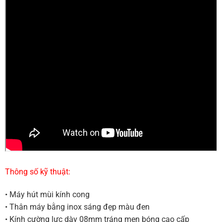
Thông số kỹ thuật:
• Máy hút mùi kính cong
• Thân máy bằng inox sáng đẹp màu đen
• Kính cường lực dày 08mm tráng men bóng cao cấp