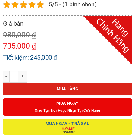
5/5 - (1 bình chọn)
980,000
₫
735,000
₫
Tiết kiệm:
245,000
đ
PHỤ KIỆN BẾP KAFF KF-K101 số lượng
MUA HÀNG
MUA NGAY
Giao Tận Nơi Hoặc Nhận Tại Cửa Hàng
MUA NGAY - TRẢ SAU