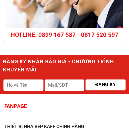
HOTLINE: 0899 167 587 - 0817 520 597
ĐĂNG KÝ NHẬN BÁO GIÁ - CHƯƠNG TRÌNH
KHUYẾN MÃI
FANPAGE
THIẾT BỊ NHÀ BẾP KAFF CHÍNH HÃNG