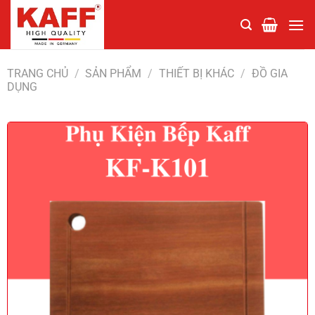
Chuyển
đến
nội
dung
TRANG CHỦ
/
SẢN PHẨM
/
THIẾT BỊ KHÁC
/
ĐỒ GIA
DỤNG