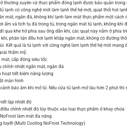
 mở thường xuyên và thực phẩm đông lạnh được bảo quản trong
tủ lạnh có công nghệ mới làm lạnh thế hệ mới, quạt thổi hơi lạ
ăn mát, ngăn đá, không khí lạnh làm mát thực phẩm một cách 
i ẩm và tích tụ đá trong tủ, trong ngăn mát tủ lạnh, không khí
 đi qua khe hở phía sau ống dẫn khí, các quạt này nằm ở phía tr
n khí, phân tán đều hơi lạnh khắp ngăn mát, không có đường th
mùi. Kết quả là tủ lạnh với công nghệ làm lạnh thế hệ mới mang
goài thẩm mỹ.
 mát, cấp đông siêu tốc
u chỉnh nhiệt ngăn mát, ngăn đá
h hoạt tiết kiệm năng lượng
tắt màn hình
cảnh báo âm khi mở tủ: Nếu cửa tủ lạnh mở lâu hơn 2 phút thì s
hiết lập nhiệt độ
điều chỉnh nhiệt độ tùy thuộc vào loại thực phẩm ở khay chứa
 NoFrost làm mát đa năng
 tuyết (Multi Cooling NoFrost Technology)