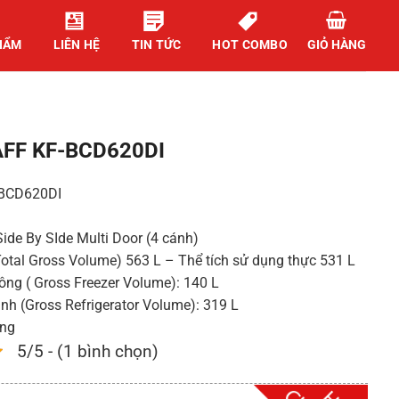
HẨM
LIÊN HỆ
TIN TỨC
HOT COMBO
GIỎ HÀNG
FF KF-BCD620DI
-BCD620DI
Side By SIde Multi Door (4 cánh)
Total Gross Volume) 563 L – Thể tích sử dụng thực 531 L
ông ( Gross Freezer Volume): 140 L
ạnh (Gross Refrigerator Volume): 319 L
ứng
5/5 - (1 bình chọn)