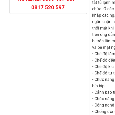
tắt tủ lạnh
0817 520 597
chứa. Ở các 
khắp các ng
ngăn chặn hơ
thổi mát khi
trên ống dẫ
bị trộn lẫn 
và bề mặt n
• Chế độ làm
• Chế độ điề
• Chế độ kíc
• Chế độ tự 
• Chức năng 
bíp bíp
• Cảnh báo t
• Chức năng 
• Công nghệ
• Chống đông