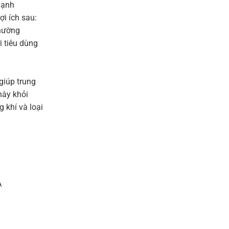
lạnh
i ích sau:
thường
i tiêu dùng
giúp trung
này khỏi
 khí và loại
A