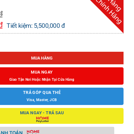
₫
₫
Tiết kiệm:
5,500,000
đ
D620DI số lượng
MUA HÀNG
MUA NGAY
Giao Tận Nơi Hoặc Nhận Tại Cửa Hàng
TRẢ GÓP QUA THẺ
Visa, Master, JCB
MUA NGAY - TRẢ SAU
ANH TOÁN