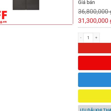
36,800,000
31,300,000
TỦ LẠNH KAFF KF-BC
ƯU ĐÃI KHI TH