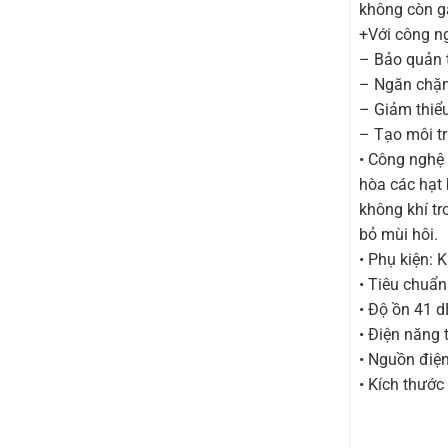
không còn g
+Với công n
– Bảo quản t
– Ngăn chặn 
– Giảm thiểu
– Tạo môi t
• Công nghệ 
hòa các hạt 
không khí tr
bỏ mùi hôi.
• Phụ kiện: 
• Tiêu chuẩn
• Độ ồn 41 d
• Điện năng 
• Nguồn điệ
• Kích thướ