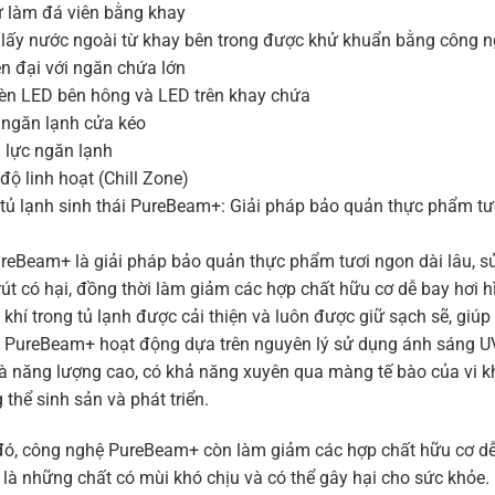
ự làm đá viên bằng khay
 lấy nước ngoài từ khay bên trong được khử khuẩn bằng công n
iện đại với ngăn chứa lớn
đèn LED bên hông và LED trên khay chứa
 ngăn lạnh cửa kéo
 lực ngăn lạnh
 độ linh hoạt (Chill Zone)
 tủ lạnh sinh thái PureBeam+: Giải pháp bảo quản thực phẩm tư
reBeam+ là giải pháp bảo quản thực phẩm tươi ngon dài lâu, sử
rút có hại, đồng thời làm giảm các hợp chất hữu cơ dễ bay hơi
khí trong tủ lạnh được cải thiện và luôn được giữ sạch sẽ, giúp
 PureBeam+ hoạt động dựa trên nguyên lý sử dụng ánh sáng UVC 
à năng lượng cao, có khả năng xuyên qua màng tế bào của vi kh
thể sinh sản và phát triển.
đó, công nghệ PureBeam+ còn làm giảm các hợp chất hữu cơ dễ
là những chất có mùi khó chịu và có thể gây hại cho sức khỏe.