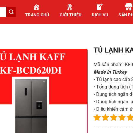
TRANG CHỦ
GIỚI THIỆU
DỊCH VỤ
SẢN P
TỦ LẠNH KA
Mã sản phẩm: KF
Made in Turkey
• Tủ lạnh cao cấp 
• Tổng dung tích (
• Dung tích ngăn đ
• Dung tích ngăn l
• Điều khiển cảm 