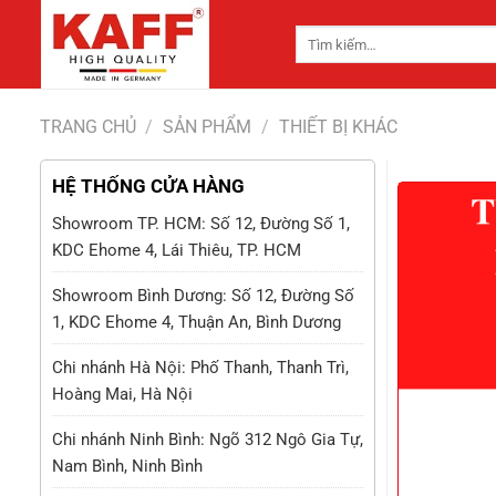
Chuyển
Tìm
đến
kiếm:
nội
dung
TRANG CHỦ
/
SẢN PHẨM
/
THIẾT BỊ KHÁC
HỆ THỐNG CỬA HÀNG
Showroom TP. HCM: Số 12, Đường Số 1,
KDC Ehome 4, Lái Thiêu, TP. HCM
Showroom Bình Dương: Số 12, Đường Số
1, KDC Ehome 4, Thuận An, Bình Dương
Chi nhánh Hà Nội: Phố Thanh, Thanh Trì,
Hoàng Mai, Hà Nội
Chi nhánh Ninh Bình: Ngõ 312 Ngô Gia Tự,
Nam Bình, Ninh Bình