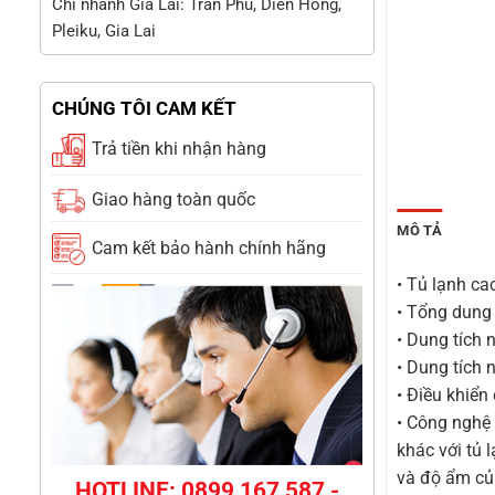
Chi nhánh Gia Lai: Trần Phú, Diên Hồng,
Pleiku, Gia Lai
CHÚNG TÔI CAM KẾT
Trả tiền khi nhận hàng
Giao hàng toàn quốc
MÔ TẢ
Cam kết bảo hành chính hãng
• Tủ lạnh ca
• Tổng dung 
• Dung tích 
• Dung tích 
• Điều khiể
• Công nghệ 
khác với tủ 
và độ ẩm củ
HOTLINE: 0899 167 587 -