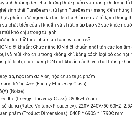
ây ảnh hưởng đến chất lượng thực phẩm và không khí trong tủ 
ghệ sinh thái PureBeam+, tủ lạnh PureBeam+ mang đến những lợ
hực phẩm tươi ngon dài lâu, lên tới 8 lần so với tủ lạnh thông 
sự phát triển của vi khuẩn và vi rút, giúp bảo vệ sức khỏe ngườ
 mùi khó chịu trong tủ lạnh
rường lưu trữ thực phẩm an toàn và sạch sẽ
ION diệt khuẩn: Chức năng ION diệt khuẩn phát tán các ion âm 
bụi và mùi khó chịu trong không khí, bằng cách loại bỏ các hạt 
ong tủ lạnh, chức năng ION diệt khuẩn cải thiện chất lượng không
Khay đá, hộc làm đá viên, hộc chứa thực phẩm
 năng lượng A++ (Energy Efficiency Class)
B(A) (Noise)
tiêu thụ (Energy Efficiency Class): 393kwh/năm
n sử dụng (Rated Voltage/Frequency): 220V-240V/50-60HZ, 2.5
c sản phẩm (Product Dimensions): 840R * 690S * 1790C mm