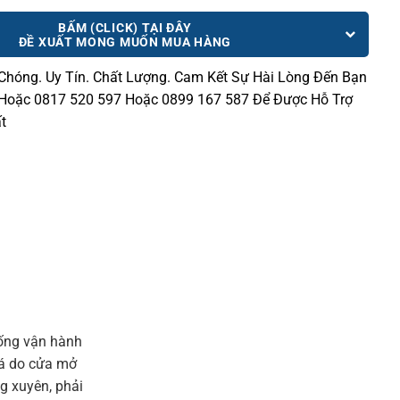
BẤM (CLICK) TẠI ĐÂY
ĐỀ XUẤT MONG MUỐN MUA HÀNG
 Chóng.
Uy Tín. Chất Lượng. Cam Kết Sự Hài Lòng Đến Bạn
 Hoặc 0817 520 597 Hoặc 0899 167 587 Để Được Hỗ Trợ
t
hống vận hành
 đá do cửa mở
g xuyên, phải