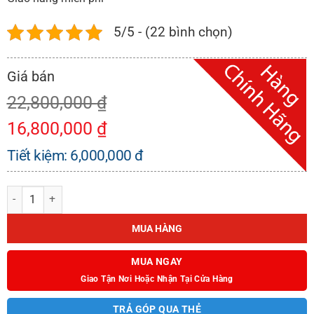
5/5 - (22 bình chọn)
22,800,000
₫
16,800,000
₫
Tiết kiệm:
6,000,000
đ
BẾP ĐIỆN TỪ KAFF KF-IH68N số lượng
MUA HÀNG
MUA NGAY
Giao Tận Nơi Hoặc Nhận Tại Cửa Hàng
TRẢ GÓP QUA THẺ