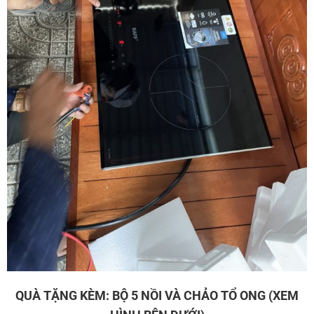
QUÀ TẶNG KÈM: BỘ 5 NỒI VÀ CHẢO TỔ ONG (XEM