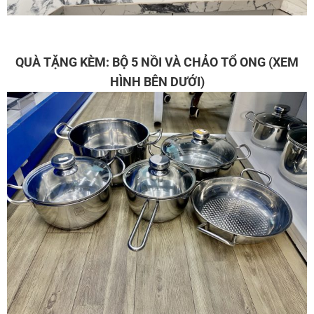
QUÀ TẶNG KÈM: BỘ 5 NỒI VÀ CHẢO TỔ ONG (XEM
HÌNH BÊN DƯỚI)