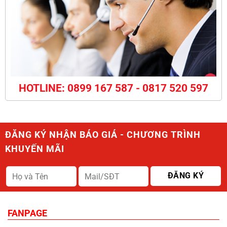
HOTLINE: 0899 167 587 - 0817 520 597
ĐĂNG KÝ NHẬN BÁO GIÁ - CHƯƠNG TRÌNH
KHUYẾN MÃI
FANPAGE