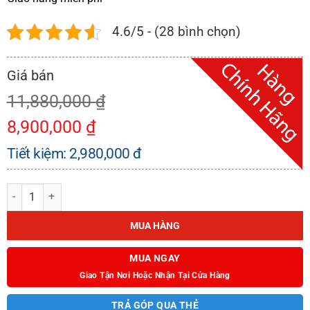
4.6/5 - (28 bình chọn)
11,880,000
₫
8,900,000
₫
Tiết kiệm:
2,980,000
đ
BẾP TỪ KAFF KF-073II số lượng
MUA HÀNG
MUA NGAY
Giao Tận Nơi Hoặc Nhận Tại Cửa Hàng
TRẢ GÓP QUA THẺ