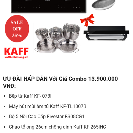
ƯU ĐÃI HẤP DẪN Với Giá Combo 13.900.000
VNĐ:
Bếp từ Kaff KF- 073II
Máy hút mùi âm tủ Kaff KF-TL1007B
Bộ 5 Nồi Cao Cấp Fivestar FS08CG1
Chảo tổ ong 26cm chống dính Kaff KF-265IHC