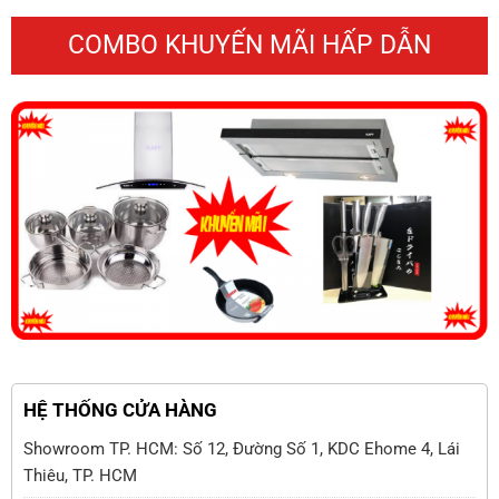
6.600.000 ₫.
17.400.000 ₫.
COMBO KHUYẾN MÃI HẤP DẪN
HỆ THỐNG CỬA HÀNG
Showroom TP. HCM: Số 12, Đường Số 1, KDC Ehome 4, Lái
Thiêu, TP. HCM