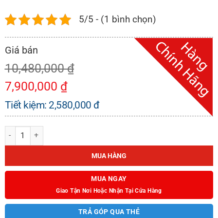
5/5 - (1 bình chọn)
10,480,000
₫
7,900,000
₫
Tiết kiệm:
2,580,000
đ
BẾP GAS ÂM KAFF KF-218 số lượng
MUA HÀNG
MUA NGAY
Giao Tận Nơi Hoặc Nhận Tại Cửa Hàng
TRẢ GÓP QUA THẺ