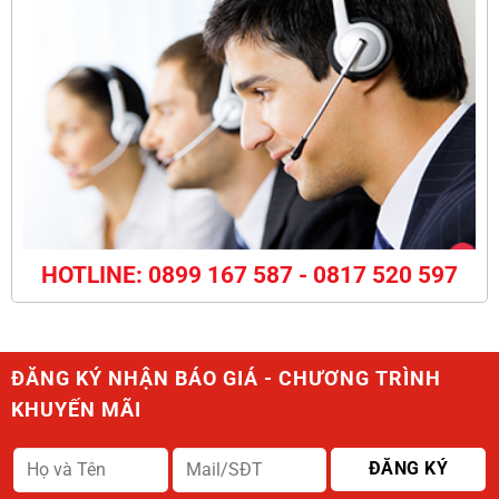
HOTLINE: 0899 167 587 - 0817 520 597
ĐĂNG KÝ NHẬN BÁO GIÁ - CHƯƠNG TRÌNH
KHUYẾN MÃI