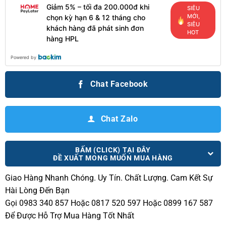
Giảm 5% – tối đa 200.000đ khi
SIÊU
MỚI,
chọn kỳ hạn 6 & 12 tháng cho
SIÊU
khách hàng đã phát sinh đơn
HOT
hàng HPL
Powered by
Chat Facebook
Chat Zalo
BẤM (CLICK) TẠI ĐÂY
ĐỀ XUẤT MONG MUỐN MUA HÀNG
Giao Hàng Nhanh Chóng.
Uy Tín. Chất Lượng. Cam Kết Sự
Hài Lòng Đến Bạn
Gọi 0983 340 857 Hoặc 0817 520 597 Hoặc 0899 167 587
Để Được Hỗ Trợ Mua Hàng Tốt Nhất