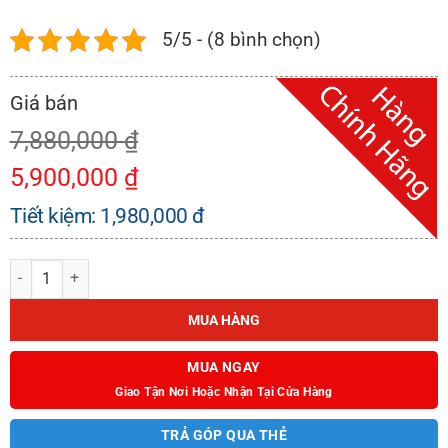
5/5 - (8 bình chọn)
7,880,000
₫
5,900,000
₫
Tiết kiệm:
1,980,000
đ
BẾP GAS ÂM KAFF KF-219 số lượng
MUA HÀNG
MUA NGAY
Giao Tận Nơi Hoặc Nhận Tại Cửa Hàng
TRẢ GÓP QUA THẺ