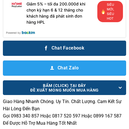
Giảm 5% – tối đa 200.000đ khi
SIÊU
MỚI,
chọn kỳ hạn 6 & 12 tháng cho
SIÊU
khách hàng đã phát sinh đơn
HOT
hàng HPL
Powered by
Chat Facebook
Chat Zalo
BẤM (CLICK) TẠI ĐÂY
ĐỀ XUẤT MONG MUỐN MUA HÀNG
Giao Hàng Nhanh Chóng.
Uy Tín. Chất Lượng. Cam Kết Sự
Hài Lòng Đến Bạn
Gọi 0983 340 857 Hoặc 0817 520 597 Hoặc 0899 167 587
Để Được Hỗ Trợ Mua Hàng Tốt Nhất