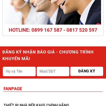
HOTLINE: 0899 167 587 - 0817 520 597
ĐĂNG KÝ NHẬN BÁO GIÁ - CHƯƠNG TRÌNH
KHUYẾN MÃI
FANPAGE
THIẾT BỊ NHÀ BẾP KAFF CHÍNH HÃNG