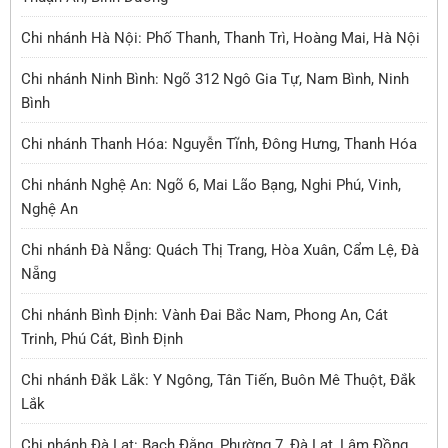
Chi nhánh Hà Nội: Phố Thanh, Thanh Trì, Hoàng Mai, Hà Nội
Chi nhánh Ninh Bình: Ngõ 312 Ngô Gia Tự, Nam Bình, Ninh
Bình
Chi nhánh Thanh Hóa: Nguyễn Tĩnh, Đông Hưng, Thanh Hóa
Chi nhánh Nghệ An: Ngõ 6, Mai Lão Bạng, Nghi Phú, Vinh,
Nghệ An
Chi nhánh Đà Nẵng: Quách Thị Trang, Hòa Xuân, Cẩm Lệ, Đà
Nẵng
Chi nhánh Bình Định: Vành Đai Bắc Nam, Phong An, Cát
Trinh, Phú Cát, Bình Định
Chi nhánh Đắk Lắk: Y Ngông, Tân Tiến, Buôn Mê Thuột, Đắk
Lắk
Chi nhánh Đà Lạt: Bạch Đằng, Phường 7, Đà Lạt, Lâm Đồng