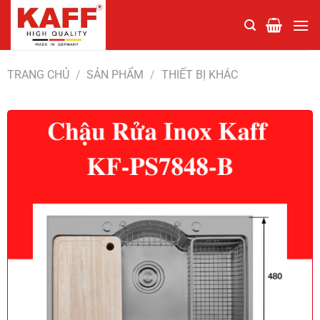
Chuyển
đến
nội
dung
TRANG CHỦ
/
SẢN PHẨM
/
THIẾT BỊ KHÁC