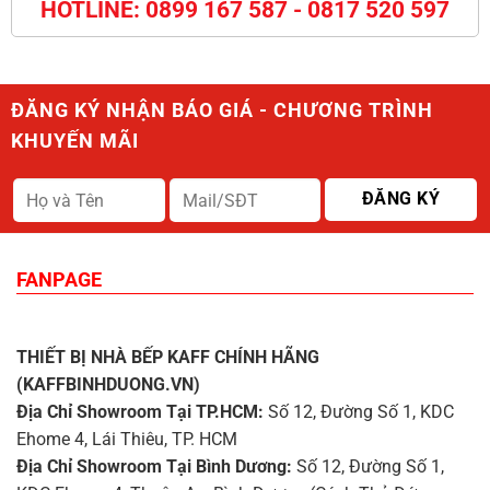
HOTLINE: 0899 167 587 - 0817 520 597
ĐĂNG KÝ NHẬN BÁO GIÁ - CHƯƠNG TRÌNH
KHUYẾN MÃI
FANPAGE
THIẾT BỊ NHÀ BẾP KAFF CHÍNH HÃNG
(KAFFBINHDUONG.VN)
Địa Chỉ Showroom Tại TP.HCM:
Số 12, Đường Số 1, KDC
Ehome 4, Lái Thiêu, TP. HCM
Địa Chỉ Showroom Tại Bình Dương:
Số 12, Đường Số 1,