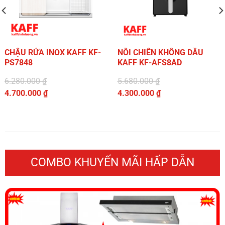
CHẬU RỬA INOX KAFF KF-
NỒI CHIÊN KHÔNG DẦU
PS7848
KAFF KF-AFS8AD
6.280.000
₫
5.680.000
₫
Giá
Giá
4.700.000
₫
4.300.000
₫
gốc
Giá
gốc
Giá
là:
hiện
là:
hiện
6.280.000 ₫.
tại
5.680.000 ₫.
tại
là:
là:
4.700.000 ₫.
4.300.000 ₫.
COMBO KHUYẾN MÃI HẤP DẪN