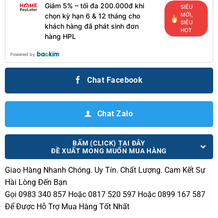
Giảm 5% – tối đa 200.000đ khi
SIÊU
MỚI,
chọn kỳ hạn 6 & 12 tháng cho
SIÊU
khách hàng đã phát sinh đơn
HOT
hàng HPL
Powered by
Chat Facebook
Chat Zalo
BẤM (CLICK) TẠI ĐÂY
ĐỀ XUẤT MONG MUỐN MUA HÀNG
Giao Hàng Nhanh Chóng.
Uy Tín. Chất Lượng. Cam Kết Sự
Hài Lòng Đến Bạn
Gọi 0983 340 857 Hoặc 0817 520 597 Hoặc 0899 167 587
Để Được Hỗ Trợ Mua Hàng Tốt Nhất