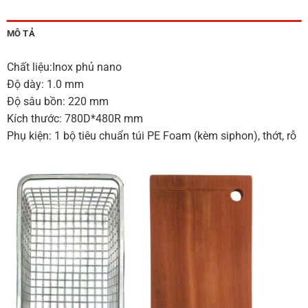
MÔ TẢ
Chất liệu:Inox phủ nano
Độ dày: 1.0 mm
Độ sâu bồn: 220 mm
Kích thước: 780D*480R mm
Phụ kiện: 1 bộ tiêu chuẩn túi PE Foam (kèm siphon), thớt, rỗ