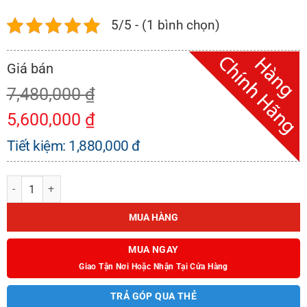
5/5 - (1 bình chọn)
7,480,000
₫
5,600,000
₫
Tiết kiệm:
1,880,000
đ
Chậu Rửa Inox Kaff KF-PS7848-B số lượng
MUA HÀNG
MUA NGAY
Giao Tận Nơi Hoặc Nhận Tại Cửa Hàng
TRẢ GÓP QUA THẺ