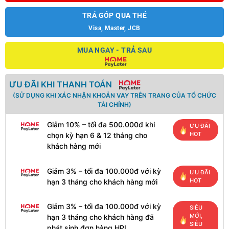
TRẢ GÓP QUA THẺ
Visa, Master, JCB
MUA NGAY - TRẢ SAU
ƯU ĐÃI KHI THANH TOÁN
(SỬ DỤNG KHI XÁC NHẬN KHOẢN VAY TRÊN TRANG CỦA TỔ CHỨC
TÀI CHÍNH)
Giảm 10% – tối đa 500.000đ khi
ƯU ĐÃI
HOT
chọn kỳ hạn 6 & 12 tháng cho
khách hàng mới
Giảm 3% – tối đa 100.000đ với kỳ
ƯU ĐÃI
HOT
hạn 3 tháng cho khách hàng mới
Giảm 3% – tối đa 100.000đ với kỳ
SIÊU
MỚI,
hạn 3 tháng cho khách hàng đã
SIÊU
phát sinh đơn hàng HPL