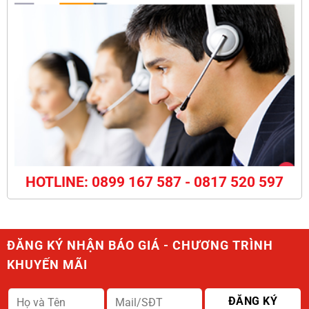
HOTLINE: 0899 167 587 - 0817 520 597
ĐĂNG KÝ NHẬN BÁO GIÁ - CHƯƠNG TRÌNH
KHUYẾN MÃI