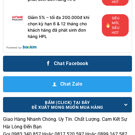
HOT
Giảm 5% – tối đa 200.000đ khi
SIÊU
MỚI,
chọn kỳ hạn 6 & 12 tháng cho
SIÊU
khách hàng đã phát sinh đơn
HOT
hàng HPL
Powered by
Chat Facebook
Chat Zalo
BẤM (CLICK) TẠI ĐÂY
ĐỀ XUẤT MONG MUỐN MUA HÀNG
Giao Hàng Nhanh Chóng.
Uy Tín. Chất Lượng. Cam Kết Sự
Hài Lòng Đến Bạn
Gọi 0983 340 857 Hoặc 0817 520 597 Hoặc 0899 167 587