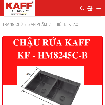
Chuyển
đến
nội
dung
TRANG CHỦ
/
SẢN PHẨM
/
THIẾT BỊ KHÁC