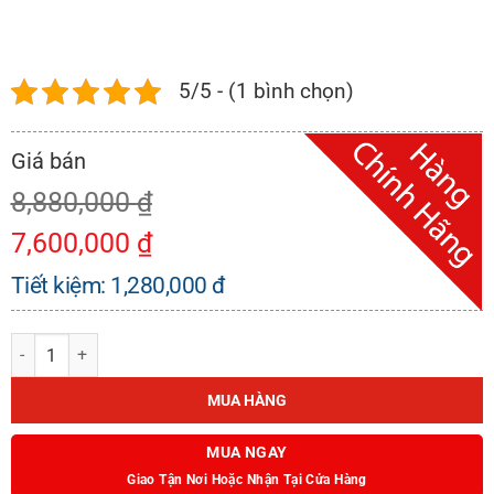
5/5 - (1 bình chọn)
8,880,000
₫
7,600,000
₫
Tiết kiệm:
1,280,000
đ
CHẬU RỬA KAFF KF - HM8245C-B số lượng
MUA HÀNG
MUA NGAY
Giao Tận Nơi Hoặc Nhận Tại Cửa Hàng