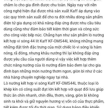
chăm lo cho gia đình được chu toàn. Ngày nay với nền
công nghệ hiện đại được nhà sản xuất Kaff áp dụng vào
các quy trình sản xuất để cho ra đời nhiều dòng sản phẩm
điện tử gia dụng có khả năng đáp ứng được nhu cầu tiêu
dùng cũng như đảm bảo tiết kiệm thời gian và công sức
cho công việc bếp núc. Chẳng hạn như sản phẩm lò nướng
kết hợp vi sóng 44 lít Kaff KF-OMS44L không những mang
những đặt tính đặc trưng của một chiếc lò vi sóng là hâm
nóng, rã đông, nhưng khâu nướng thì lại không đáp ứng
được yêu cầu của người dùng vì vậy việc kết hợp thêm
chức năng nướng của lò nướng đảm bảo đem lại cho gia
đình bạn những món nướng thơm ngon, giòn bì như ở các
nhà hàng chuyên nghiệp ngay tại nhà.
Lò nướng kết hợp vi sóng Kaff KF-OMS44L thuộc loại lò
khép kín có công suất đạt lớn kết hợp với quạt đối lưu giúp
thức ăn chín nhanh, chín đều, thơm, vàng, giòn bì không
sinh ra khói và giữ nguyên hương vị vốn có của thực phẩm,
tiết kiệm được tối đa thời gian. Sử dụng bảng điều khiển