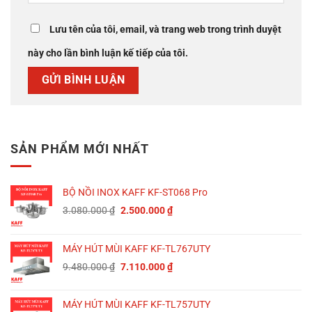
Lưu tên của tôi, email, và trang web trong trình duyệt
này cho lần bình luận kế tiếp của tôi.
SẢN PHẨM MỚI NHẤT
BỘ NỒI INOX KAFF KF-ST068 Pro
Giá
Giá
3.080.000
₫
2.500.000
₫
gốc
hiện
là:
tại
MÁY HÚT MÙI KAFF KF-TL767UTY
3.080.000 ₫.
là:
Giá
Giá
9.480.000
₫
7.110.000
₫
2.500.000 ₫.
gốc
hiện
là:
tại
MÁY HÚT MÙI KAFF KF-TL757UTY
9.480.000 ₫.
là: