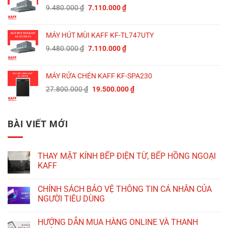
Giá
Giá
9.480.000
₫
7.110.000
₫
7.110.000 ₫.
gốc
hiện
là:
tại
MÁY HÚT MÙI KAFF KF-TL747UTY
9.480.000 ₫.
là:
Giá
Giá
9.480.000
₫
7.110.000
₫
7.110.000 ₫.
gốc
hiện
là:
tại
MÁY RỬA CHÉN KAFF KF-SPA230
9.480.000 ₫.
là:
Giá
Giá
27.800.000
₫
19.500.000
₫
7.110.000 ₫.
gốc
hiện
là:
tại
27.800.000 ₫.
là:
BÀI VIẾT MỚI
19.500.000 ₫.
THAY MẶT KÍNH BẾP ĐIỆN TỪ, BẾP HỒNG NGOẠI
KAFF
CHÍNH SÁCH BẢO VỆ THÔNG TIN CÁ NHÂN CỦA
NGƯỜI TIÊU DÙNG
HƯỚNG DẪN MUA HÀNG ONLINE VÀ THANH