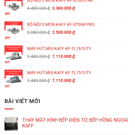
BỘ NỒI 5 MÓN KAFF KF-ST00519R
1.800.000 ₫.
là:
Giá
Giá
4.480.000
₫
3.360.000
₫
1.350.000 ₫.
gốc
hiện
là:
tại
BỘ NỒI 5 MÓN KAFF KF-ST068 PRO
4.480.000 ₫.
là:
Giá
Giá
3.080.000
₫
2.500.000
₫
3.360.000 ₫.
gốc
hiện
là:
tại
MÁY HÚT MÙI KAFF KF-TL767UTY
3.080.000 ₫.
là:
Giá
Giá
9.480.000
₫
7.110.000
₫
2.500.000 ₫.
gốc
hiện
là:
tại
MÁY HÚT MÙI KAFF KF-TL757UTY
9.480.000 ₫.
là:
Giá
Giá
9.480.000
₫
7.110.000
₫
7.110.000 ₫.
gốc
hiện
là:
tại
9.480.000 ₫.
là:
BÀI VIẾT MỚI
7.110.000 ₫.
THAY MẶT KÍNH BẾP ĐIỆN TỪ, BẾP HỒNG NGOẠI
KAFF