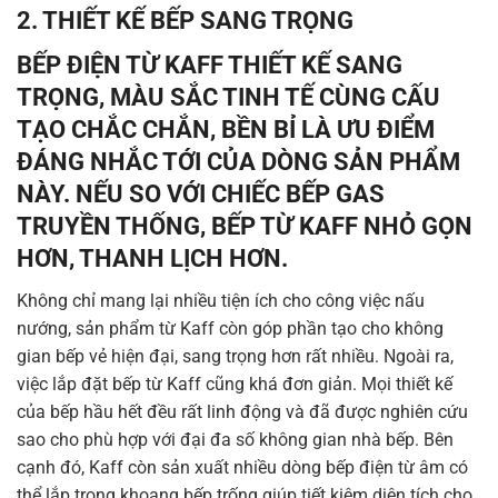
2. THIẾT KẾ BẾP SANG TRỌNG
BẾP ĐIỆN TỪ KAFF THIẾT KẾ SANG
TRỌNG, MÀU SẮC TINH TẾ CÙNG CẤU
TẠO CHẮC CHẮN, BỀN BỈ LÀ ƯU ĐIỂM
ĐÁNG NHẮC TỚI CỦA DÒNG SẢN PHẨM
NÀY. NẾU SO VỚI CHIẾC BẾP GAS
TRUYỀN THỐNG, BẾP TỪ KAFF NHỎ GỌN
HƠN, THANH LỊCH HƠN.
Không chỉ mang lại nhiều tiện ích cho công việc nấu
nướng, sản phẩm từ Kaff còn góp phần tạo cho không
gian bếp vẻ hiện đại, sang trọng hơn rất nhiều. Ngoài ra,
việc lắp đặt bếp từ Kaff cũng khá đơn giản. Mọi thiết kế
của bếp hầu hết đều rất linh động và đã được nghiên cứu
sao cho phù hợp với đại đa số không gian nhà bếp. Bên
cạnh đó, Kaff còn sản xuất nhiều dòng bếp điện từ âm có
thể lắp trong khoang bếp trống giúp tiết kiệm diện tích cho