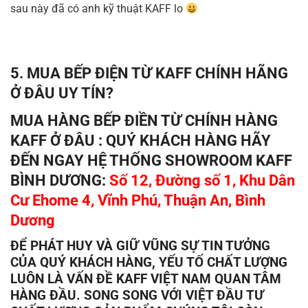
sau này đã có anh kỹ thuật KAFF lo
5. MUA BẾP ĐIỆN TỪ KAFF CHÍNH HÃNG
Ở ĐÂU UY TÍN?
MUA HÀNG BẾP ĐIỀN TỪ CHÍNH HÀNG
KAFF Ở ĐÂU : QUÝ KHÁCH HÀNG HÃY
ĐẾN NGAY HỆ THỐNG SHOWROOM KAFF
BÌNH DƯƠNG:
Số 12, Đường số 1, Khu Dân
Cư Ehome 4, Vĩnh Phú, Thuận An, Bình
Dương
ĐỂ PHÁT HUY VÀ GIỮ VŨNG SỰ TIN TƯỞNG
CỦA QUÝ KHÁCH HÀNG, YẾU TỐ CHẤT LƯỢNG
LUÔN LÀ VẤN ĐỀ KAFF VIỆT NAM QUAN TÂM
HÀNG ĐẦU. SONG SONG VỚI VIỆT ĐẦU TƯ