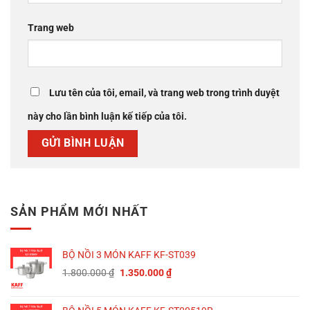
Trang web
Lưu tên của tôi, email, và trang web trong trình duyệt
này cho lần bình luận kế tiếp của tôi.
SẢN PHẨM MỚI NHẤT
BỘ NỒI 3 MÓN KAFF KF-ST039
Giá
Giá
1.800.000
₫
1.350.000
₫
gốc
hiện
là:
tại