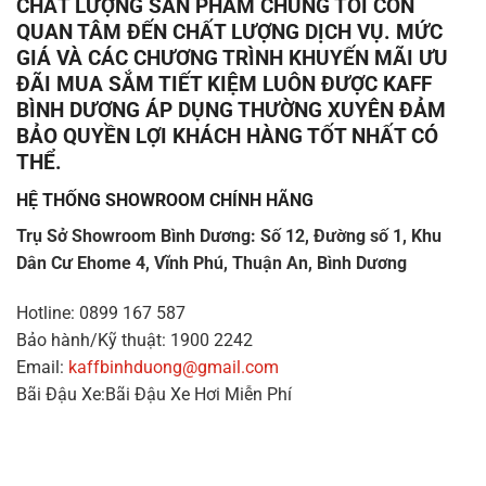
CHẤT LƯỢNG SẢN PHẨM CHÚNG TÔI CÒN
QUAN TÂM ĐẾN CHẤT LƯỢNG DỊCH VỤ. MỨC
GIÁ VÀ CÁC CHƯƠNG TRÌNH KHUYẾN MÃI ƯU
ĐÃI MUA SẮM TIẾT KIỆM LUÔN ĐƯỢC KAFF
BÌNH DƯƠNG ÁP DỤNG THƯỜNG XUYÊN ĐẢM
BẢO QUYỀN LỢI KHÁCH HÀNG TỐT NHẤT CÓ
THỂ.
HỆ THỐNG SHOWROOM CHÍNH HÃNG
Trụ Sở Showroom Bình Dương: Số 12, Đường số 1, Khu
Dân Cư Ehome 4, Vĩnh Phú, Thuận An, Bình Dương
Hotline: 0899 167 587
Bảo hành/Kỹ thuật: 1900 2242
Email:
kaffbinhduong@gmail.com
Bãi Đậu Xe:Bãi Đậu Xe Hơi Miễn Phí